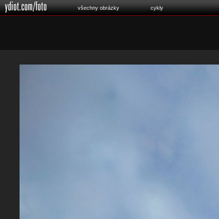
všechny obrázky
cykly