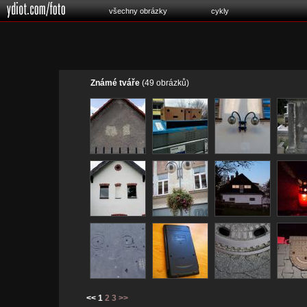
všechny obrázky
cykly
Známé tváře
(49 obrázků)
<< 1
2
3
>>