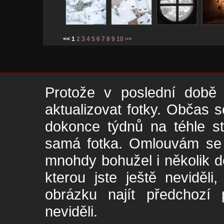
<< 1
2
3
4
5
6
7
8
9
10
>>
Protože v poslední době 
aktualizovat fotky. Občas s
dokonce týdnů na téhle s
samá fotka. Omlouvám se -
mnohdy bohužel i několik de
kterou jste ještě neviděl
obrázku najít předchozí p
neviděli.