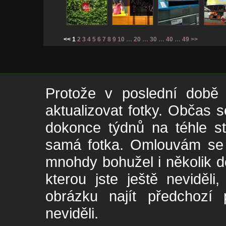
<< 1
2
3
4
5
6
7
8
9
10
…
20
…
30
…
40
…
49
>>
Protože v poslední době 
aktualizovat fotky. Občas s
dokonce týdnů na téhle s
samá fotka. Omlouvám se -
mnohdy bohužel i několik de
kterou jste ještě neviděl
obrázku najít předchozí p
neviděli.