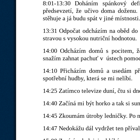
8:01-13:30 Doháním spánkový def
předsevzetí, že učivo doma doženu. 
stěhuje a já budu spát v jiné místnosti
13:31 Odpočat odcházím na oběd do š
stravou s vysokou nutriční hodnotou.
14:00 Odcházím domů s pocitem, že
snažím zahnat pachuť v ústech pomoc
14:10 Přicházím domů a usedám pře
spotřební hudby, která se mi nelíbí.
14:25 Zatímco televize duní, čtu si dn
14:40 Začíná mi být horko a tak si s
14:45 Zkoumám útroby ledničky. Po n
14:47 Nedokážu dál vydržet ten příva