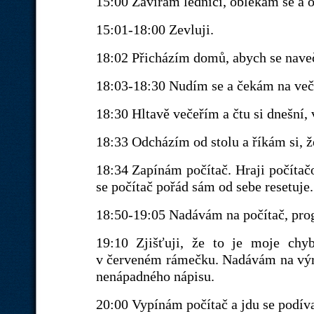
15:00 Zavírám lednici, oblékám se a 
15:01-18:00 Zevluji.
18:02 Přicházím domů, abych se naveč
18:03-18:30 Nudím se a čekám na več
18:30 Hltavě večeřím a čtu si dnešní, 
18:33 Odcházím od stolu a říkám si, že
18:34 Zapínám počítač. Hraji počítačo
se počítač pořád sám od sebe resetuje.
18:50-19:05 Nadávám na počítač, prog
19:10 Zjišťuji, že to je moje chyb
v červeném rámečku. Nadávám na výr
nenápadného nápisu.
20:00 Vypínám počítač a jdu se podívat