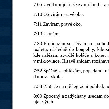
7:05 Uvědomuji si, že zvonil budík a 
7:10 Otevírám pravé oko.
7:11 Zavírám pravé oko.
7:13 Usínám.
7:30 Probouzím se. Dívám se na hodi
toaletu, následně do koupelny, kde 
kde nalézám ztvrdlé koláče a konev
v mikrovlnce. Hltavě snídám rozžhave
7:52 Spěšně se oblékám, popadám kufř
domov - škola.
7:53-7:58 Je na mě legrační pohled, n
8:00 Zpocený a zadýchaný usedám do 
ujel výtah.