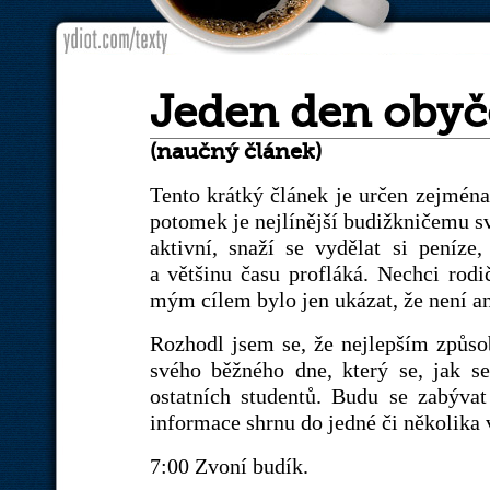
Jeden den obyč
(naučný článek)
Tento krátký článek je určen zejména 
potomek je nejlínější budižkničemu sv
aktivní, snaží se vydělat si peníze,
a většinu času profláká. Nechci rodi
mým cílem bylo jen ukázat, že není a
Rozhodl jsem se, že nejlepším způso
svého běžného dne, který se, jak s
ostatních studentů. Budu se zabývat
informace shrnu do jedné či několika 
7:00 Zvoní budík.