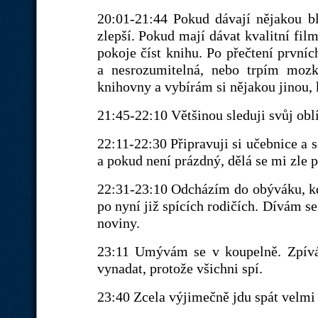
20:01-21:44 Pokud dávají nějakou bl
zlepší. Pokud mají dávat kvalitní fi
pokoje číst knihu. Po přečtení prvních 
a nesrozumitelná, nebo trpím mozk
knihovny a vybírám si nějakou jinou, k
21:45-22:10 Většinou sleduji svůj obl
22:11-22:30 Připravuji si učebnice a 
a pokud není prázdný, dělá se mi zle 
22:31-23:10 Odcházím do obýváku, k
po nyní již spících rodičích. Dívám se 
noviny.
23:11 Umývám se v koupelně. Zpívá
vynadat, protože všichni spí.
23:40 Zcela výjimečně jdu spát velmi 