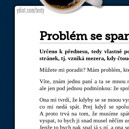
Problém se spa
Určeno k přednesu, tedy vlastně po
stránek, tj. vzniká mezera, kdy čtouc
Můžete mi poradit? Mám problém, kte
Víte, znám jednu paní a ta se mnou n
ale jen pod jednou podmínkou: že spo
Ona mi tvrdí, že kdyby se se mnou vys
co mi nedá spát. Prej když se spolu
A proto trvá na tom, že musíme spát
vyspat, to bych ji snad musel něčím us
Jenže to bych pak spal já s ní, a ona 