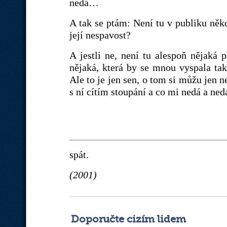
nedá…
A tak se ptám: Není tu v publiku něk
její nespavost?
A jestli ne, není tu alespoň nějaká 
nějaká, která by se mnou vyspala t
Ale to je jen sen, o tom si můžu jen ne
s ní cítím stoupání a co mi nedá a ned
spát.
(2001)
Doporučte cizím lidem