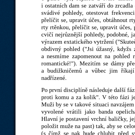
i ostatních dam se zatváří do zrcadla
svádivé pohledy, otestovat frekvenc
přelíčit se, upravit účes, obtáhnout 
rty rtěnkou, přelíčit se, upravit účes
cvičí nejrůznější pohledy, podobné, 
výrazem extatického vytržení ("Skuteč
obdivný pohled ("Jsi úžasný, kdyžs z
a nesmíme zapomenout na pohled ro
romantické!"). Mezitím se dámy pře
a budižkničemů a vůbec jim říkaj
nadřízené.
Po první disciplíně následuje další fá
proti komu a za kolik". V této fázi j
Muži by se v takové situaci navzájem 
vyvolené vrátili jako banda opelic
Hlavní je postavení vrchní baličky, j
položit muže na past) tak, aby se celo
(s čímž se pak bude chlubit před 