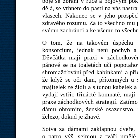
boje se zbraní v ruce a bojovým pok
dělá, se vrhnete do pasti na vás nast
vlasech. Nakonec se v jeho prospě
zdravého rozumu. Za to všechno mu p
svému zachránci a ke všemu to všechn
O tom, že na takovém úspěchu m
konsorcium, jednak není pochyb a 
Děvčátka mají praxi v záchodkové
pánové se na toaletách učí popotahov
shromažďování před kabinkami a přid
že když se oči dam, přítomných u s
majitelek ze židlí a s tunou kabelek 
vydají vstříc třinácté komnatě, maj
praxe záchodkových strategií. Zatímco
dámu ohromíte, ženské osazenstvo,
železo, dokud je žhavé.
Sotva za dámami zaklapnou dveře, p
o patro výš, sejmou z tváří umělé