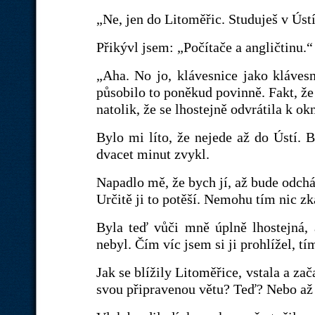
„Ne, jen do Litoměřic. Studuješ v Úst
Přikývl jsem: „Počítače a angličtinu.“
„Aha. No jo, klávesnice jako klávesn
působilo to poněkud povinně. Fakt, že 
natolik, že se lhostejně odvrátila k o
Bylo mi líto, že nejede až do Ústí. B
dvacet minut zvykl.
Napadlo mě, že bych jí, až bude odcház
Určitě ji to potěší. Nemohu tím nic zk
Byla teď vůči mně úplně lhostejná, a
nebyl. Čím víc jsem si ji prohlížel, t
Jak se blížily Litoměřice, vstala a za
svou připravenou větu? Teď? Nebo až t