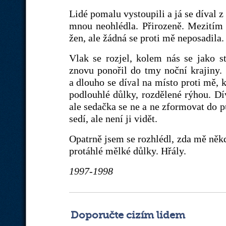
Lidé pomalu vystoupili a já se díval z 
mnou neohlédla. Přirozeně. Mezitím n
žen, ale žádná se proti mě neposadila.
Vlak se rozjel, kolem nás se jako s
znovu ponořil do tmy noční krajiny. 
a dlouho se díval na místo proti mě, 
podlouhlé důlky, rozdělené rýhou. Dí
ale sedačka se ne a ne zformovat do p
sedí, ale není ji vidět.
Opatrně jsem se rozhlédl, zda mě někd
protáhlé mělké důlky. Hřály.
1997-1998
Doporučte cizím lidem