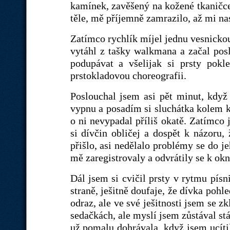
kamínek, zavěšený na kožené tkaničce.
těle, mě příjemně zamrazilo, až mi na
Zatímco rychlík míjel jednu vesnickou 
vytáhl z tašky walkmana a začal po
podupávat a všelijak si prsty pok
prstokladovou choreografii.
Poslouchal jsem asi pět minut, když
vypnu a posadím si sluchátka kolem k
o ni nevypadal příliš okatě. Zatímco
si dívčin obličej a dospět k názoru,
přišlo, asi nedělalo problémy se do je
mě zaregistrovaly a odvrátily se k ok
Dál jsem si cvičil prsty v rytmu písn
straně, ješitně doufaje, že dívka pohl
odraz, ale ve své ješitnosti jsem se z
sedačkách, ale myslí jsem zůstával st
už pomalu dohrávala, když jsem ucít