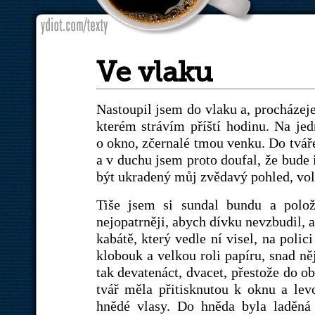
Ve vlaku
Nastoupil jsem do vlaku a, procházeje
kterém strávím příští hodinu. Na jed
o okno, zčernalé tmou venku. Do tváře 
a v duchu jsem proto doufal, že bude i
být ukradený můj zvědavý pohled, vol
Tiše jsem si sundal bundu a polož
nejopatrněji, abych dívku nevzbudil, 
kabátě, který vedle ní visel, na poli
klobouk a velkou roli papíru, snad ně
tak devatenáct, dvacet, přestože do ob
tvář měla přitisknutou k oknu a lev
hnědé vlasy. Do hněda byla laděná 