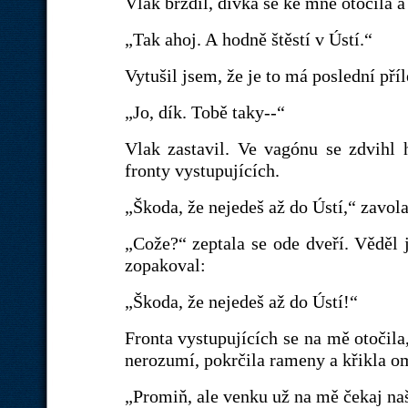
Vlak brzdil, dívka se ke mně otočila a
„Tak ahoj. A hodně štěstí v Ústí.“
Vytušil jsem, že je to má poslední příl
„Jo, dík. Tobě taky--“
Vlak zastavil. Ve vagónu se zdvihl 
fronty vystupujících.
„Škoda, že nejedeš až do Ústí,“ zavola
„Cože?“ zeptala se ode dveří. Věděl
zopakoval:
„Škoda, že nejedeš až do Ústí!“
Fronta vystupujících se na mě otočila
nerozumí, pokrčila rameny a křikla o
„Promiň, ale venku už na mě čekaj naš