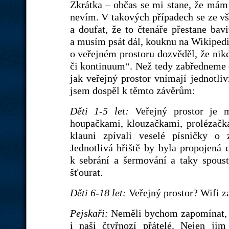
Zkrátka – občas se mi stane, že mám 
nevím. V takových případech se ze vš
a doufat, že to čtenáře přestane ba
a musím psát dál, kouknu na Wikipedii
o veřejném prostoru dozvěděl, že nikd
či kontinuum“. Než tedy zabředneme d
jak veřejný prostor vnímají jednotliv
jsem dospěl k těmto závěrům:
Děti 1-5 let:
Veřejný prostor je m
houpačkami, klouzačkami, prolézačkam
klauni zpívali veselé písničky o z
Jednotlivá hřiště by byla propojená 
k sebrání a šermování a taky spoust
šťourat.
Děti 6-18 let:
Veřejný prostor? Wifi z
Pejskaři:
Neměli bychom zapomínat, že
i naši čtyřnozí přátelé. Nejen ji