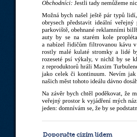
Obchodníci:
Jestli tady nemůžeme nic 
Možná bych našel ještě pár typů lidí,
obrysech představit ideální veřejný
parkoviště, obehnané reklamními bi
auty by se na starém kole proplét
a nabízel řidičům filtrovanou kávu 
rostly malé kulaté stromky a lidé b
rozeseté psí výkaly, v nichž by se k
z reproduktorů hráli Maxim Turbulen
jako celek či kontinuum. Nevím jak
našich měst tohoto ideálu dávno dosáh
Na závěr bych chtěl poděkovat, že 
veřejný prostor k vyjádření mých ná
jeden: domnívám se, že by se podstatn
Doporučte cizím lidem