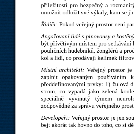
příležitostí pro bezpečný a rozman
umožnit odložit své výkaly, kam se j
Řidiči:
Pokud veřejný prostor není par
Angažovaní lidé s plnovousy a kostěn
být přívětivým místem pro setkávání l
pouličních hudebníků, žonglérů a pro
kol a lidí, co prodávají kelímek filtr
Místní architekti:
Veřejný prostor je
zaplnit opakovaným používáním k
předdefinovanými prvky: 1) žulová dl
strom, co vypadá jako zelená koule
speciálně vyvinutý týmem neurol
zodpovědné za správu veřejného prostor
Developeři:
Veřejný prostor je jen so
bejt akorát tak hovno do toho, co si