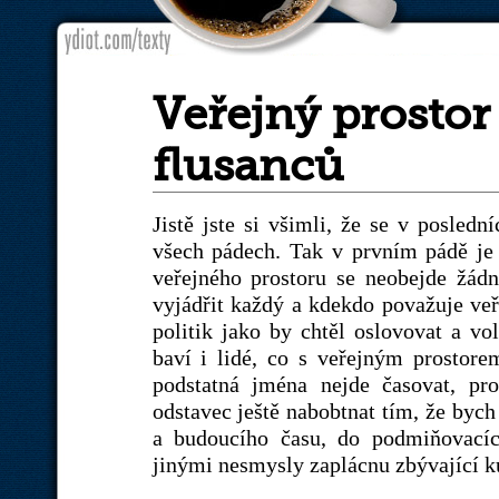
Veřejný prosto
flusanců
Jistě jste si všimli, že se v posledn
všech pádech. Tak v prvním pádě je 
veřejného prostoru se neobejde žád
vyjádřit každý a kdekdo považuje veř
politik jako by chtěl oslovovat a vo
baví i lidé, co s veřejným prostor
podstatná jména nejde časovat, pr
odstavec ještě nabobtnat tím, že bych
a budoucího času, do podmiňovacíc
jinými nesmysly zaplácnu zbývající ku