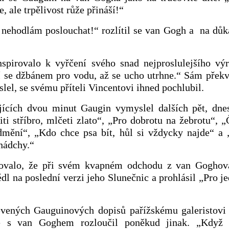
, ale trpělivost růže přináší!“
nehodlám poslouchat!“ rozlítil se van Gogh a na důk
spirovalo k vyřčení svého snad nejproslulejšího výr
í se džbánem pro vodu, až se ucho utrhne.“ Sám překv
el, se svému příteli Vincentovi ihned pochlubil.
ících dvou minut Gaugin vymyslel dalších pět, dnes
iti stříbro, mlčeti zlato“, „Pro dobrotu na žebrotu“, „
dmění“, „Kdo chce psa bít, hůl si vždycky najde“ a
nádchy.“
dovalo, že při svém kvapném odchodu z van Goghov
dl na poslední verzi jeho Slunečnic a prohlásil „Pro je
vených Gauguinových dopisů pařížskému galeristovi
e s van Goghem rozloučil poněkud jinak. „Když 