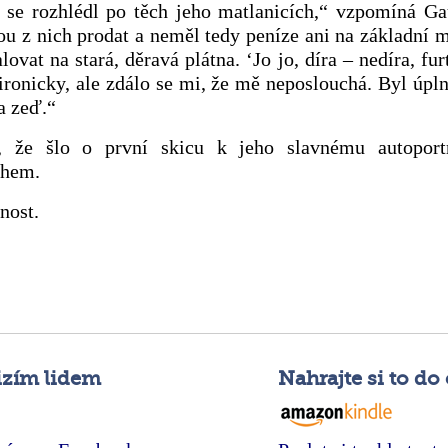
 se rozhlédl po těch jeho matlanicích,“ vzpomíná Ga
u z nich prodat a neměl tedy peníze ani na základní m
vat na stará, děravá plátna. ‘Jo jo, díra – nedíra, furt
ronicky, ale zdálo se mi, že mě neposlouchá. Byl úp
a zeď.“
 že šlo o první skicu k jeho slavnému autoportr
chem.
nost.
izím lidem
Nahrajte si to do