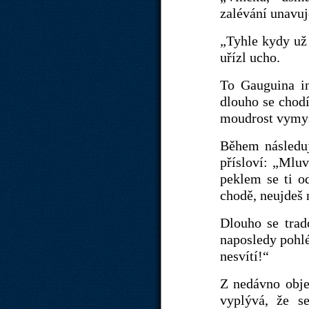
zalévání unavuje
„Tyhle kydy už 
uřízl ucho.
To Gauguina in
dlouho se chod
moudrost vymysl
Během následuj
přísloví: „Mluv
peklem se ti o
chodě, neujdeš 
Dlouho se tra
naposledy pohlé
nesvítí!“
Z nedávno obje
vyplývá, že s