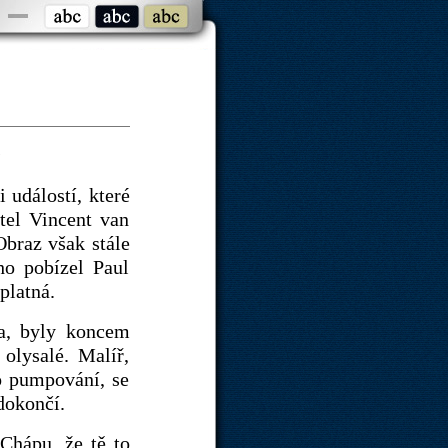
)
 událostí, které
tel Vincent van
Obraz však stále
o pobízel Paul
platná.
na, byly koncem
olysalé. Malíř,
o pumpování, se
dokončí.
Chápu, že tě to