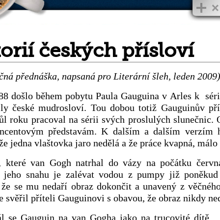
torií českých přísloví
ná přednáška, napsaná pro Literární šleh, leden 2009
88 došlo během pobytu Paula Gauguina v Arles k sérii
ily české mudrosloví. Tou dobou totiž Gauguinův pří
ůl roku pracoval na sérii svých proslulých slunečnic. 
incentovým představám. K dalším a dalším verzím h
že jedna vlaštovka jaro nedělá a že práce kvapná, málo 
, které van Gogh natrhal do vázy na počátku červ
s jeho snahu je zalévat vodou z pumpy již poněkud 
, že se mu nedaří obraz dokončit a unavený z věčnéh
e svěřil příteli Gauguinovi s obavou, že obraz nikdy ne
l se Gauguin na van Gogha jako na trucovité dítě. „