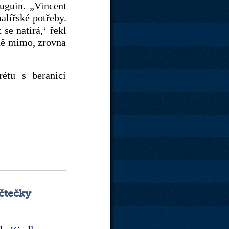
uguin. „Vincent
alířské potřeby.
 se natírá,‘ řekl
lně mimo, zrovna
étu s beranicí
 čtečky