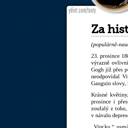
Za his
(populárně-nauč
23. prosince 18
výrazně ovlivn
Gogh již přes p
neodpovídal V
Gauguin slovy, 
Krásné květiny
prosince i pře
zoufalý z toho
v návalu depres
„Vincku,“ usmá