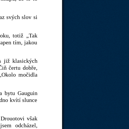
az svých slov si
oku, totiž „Tak
apen tím, jakou
 již klasických
Čiň čertu dobře,
 „Okolo močidla
a bytu Gauguin
dno kvítí slunce
 Drouotovi však
jsem odcházel,