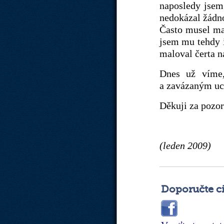
naposledy jsem
nedokázal žádno
Často musel malo
jsem mu tehdy i
maloval čerta n
Dnes už víme,
a zavázaným u
Děkuji za pozor
(leden 2009)
Doporučte c