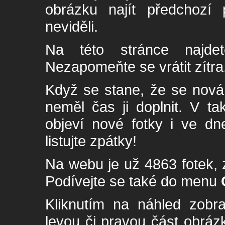
obrázku najít předchozí p
neviděli.
Na této stránce najde
Nezapomeňte se vrátit zítra
Když se stane, že se nová 
neměl čas ji doplnit. V t
objeví nové fotky i ve dn
listujte zpátky!
Na webu je už 4863 fotek, 
Podívejte se také do menu
Kliknutím na náhled zobra
levou či pravou část obrá